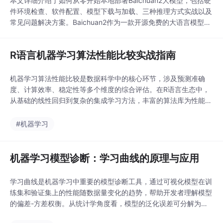
本文详细介绍了如何从零开始本地部署Baichuan2大模型，包括硬
件环境检查、软件配置、模型下载与加载、三种推理方式实战以及
常见问题解决方案。Baichuan2作为一款开源免费的大语言模型，
在中文理解和代码生成方面表现优异，适合需要数据隐私和稳定使
用的场景。通过本文的指导，开发者可以轻松掌握本地部署技巧，
R语言机器学习算法性能比较实战指南
提升工作效率。
机器学习算法性能比较是数据科学中的核心环节，涉及预测准确
度、计算效率、稳定性等多个维度的综合评估。在R语言生态中，
从基础的线性回归到复杂的集成学习方法，丰富的算法库为性能对
比提供了完整工具链。通过caret等统一接口包，开发者可以系统
性地比较逻辑回归、决策树、随机森林等算法的表现差异，并结合
#机器学习
交叉验证和统计检验确保结果可靠性。在实际业务场景中，这种比
较能帮助选择最适合特定数据特性的算法，平衡预测精度
机器学习模型诊断：学习曲线的原理与应用
学习曲线是机器学习中重要的模型诊断工具，通过可视化模型在训
练集和验证集上的性能随数据量变化的趋势，帮助开发者理解模型
的偏差-方差权衡。从统计学角度看，模型的泛化误差可分解为偏
差、方差和不可约误差三部分，而学习曲线能直观展示这些成分的