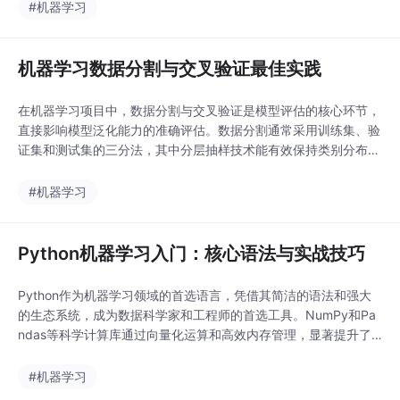
变化规律。在工程实践中，学习曲线常用于识别过拟合、欠拟合等
#机器学习
问题，指导开发者调整模型复杂度、数据量或正则化策略。典型应
用场景包括调参优化、数据质量检查和模型选择等，配合S
机器学习数据分割与交叉验证最佳实践
在机器学习项目中，数据分割与交叉验证是模型评估的核心环节，
直接影响模型泛化能力的准确评估。数据分割通常采用训练集、验
证集和测试集的三分法，其中分层抽样技术能有效保持类别分布一
致性，而时间序列数据则需要特殊的时间敏感分割方法。交叉验证
通过K折、分组交叉验证等技术，在有限数据上实现更可靠的性能
#机器学习
估计。这些技术在电商推荐、医疗影像等实际场景中都有重要应
用，同时需要注意防范数据泄露风险。合理运用分布式计算和
Python机器学习入门：核心语法与实战技巧
Python作为机器学习领域的首选语言，凭借其简洁的语法和强大
的生态系统，成为数据科学家和工程师的首选工具。NumPy和Pa
ndas等科学计算库通过向量化运算和高效内存管理，显著提升了
数据处理速度。在机器学习项目中，Python的列表推导式、字典
操作等核心语法能够简化代码逻辑，而面向对象编程则有助于构建
#机器学习
可复用的预处理模块。实际应用中，从数据清洗到模型训练，Pyth