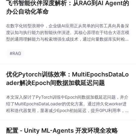
飞书智能伙伴深度解析：从RAG到AI Agent的
办公自动化革命
在数字化转型浪潮中，企业级AI应用正从简单的问答工具向具备深
度认知与执行能力的智能伙伴演进。其核心原理在于结合大语言模
型的通用理解能力与检索增强生成技术，通过向量数据库实时检索
企业专属知识库，确保回答的准确性与时效性。这种技术架构的价
值在于将静态知识资产转化为动态业务智能，显著提升信息检索与
#RAG
决策效率。在工程实践层面，AI Agent框架使得系统能够理解复杂
意图、规划多步任务并调用各类API工具，实
优化Pytorch训练效率：MultiEpochsDataLo
ader解决Epoch间数据加载延迟问题
本文深入探讨了PyTorch训练中Epoch间数据加载延迟问题，并介
绍了MultiEpochsDataLoader的优化方案。通过持久化worker进
程和迭代器复用，显著减少Epoch初始延迟，提升GPU利用率，最
终实现训练效率13%的提升。特别适用于多进程数据加载和复杂预
处理的场景。
配置 - Unity ML-Agents 开发环境全攻略