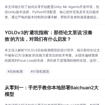
本文详细介绍了如何从零开始配置Unity ML-Agents开发环境，包
括Unity版本选择、Python环境配置、核心组件安装及常见问题排
查。通过严格的版本控制和步骤详解，帮助开发者快速搭建稳定的
AI训练环境，实现Unity与Python的无缝交互。
YOLOv3的‘避坑指南’：那些论文里说‘没奏
效’的方法，对我们有什么启发？
本文深入解析YOLOv3目标检测模型的设计哲学，揭示那些在论文
中被标记为'没奏效'的实验方案背后的技术考量。从线性偏移预测
的困境到Focal Loss的失效，再到多尺度预测的独特实现，这些'失
败'路径反而成为理解YOLOv3核心设计的关键。文章特别分析了Y
OLOv3如何通过逻辑回归预测、动态样本分配等创新方案解决目
#目标检测
#计算机视觉
标检测中的稳定性问题，为开发者提供实用的技术启示。
从零到一：手把手教你本地部署Baichuan2大
模型