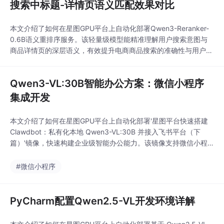
搜索中标题-详情页语义匹配效果对比
本文介绍了如何在星图GPU平台上自动化部署Qwen3-Reranker-
0.6B语义重排序服务。该轻量级模型能精准理解用户搜索意图与
商品详情页的深层语义，有效提升电商商品搜索的准确性与用户体
验，是优化搜索结果排序的利器。
Qwen3-VL:30B智能办公方案：微信小程序
集成开发
本文介绍了如何在星图GPU平台上自动化部署'星图平台快速搭建
Clawdbot：私有化本地 Qwen3-VL:30B 并接入飞书平台（下
篇）'镜像，快速构建企业级智能办公能力。该镜像支持微信小程
序集成，典型应用于会议录音自动提炼结构化纪要、合同关键条款
语义审查及多格式文档场景感知摘要，显著提升办公效率与数据安
#微信小程序
全性。
PyCharm配置Qwen2.5-VL开发环境详解