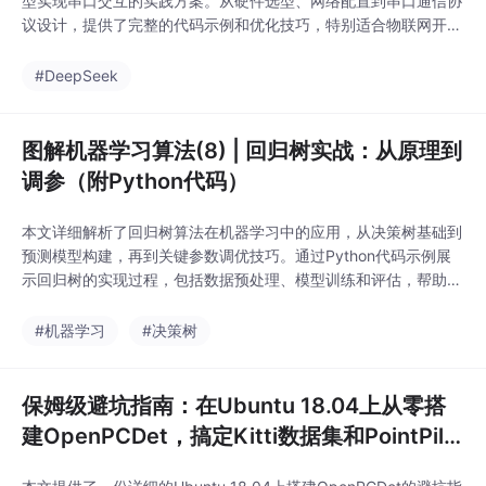
型实现串口交互的实践方案。从硬件选型、网络配置到串口通信协
议设计，提供了完整的代码示例和优化技巧，特别适合物联网开发
者快速构建智能对话系统。重点解决了内存管理、响应延迟和上下
文保持等关键技术难点。
#DeepSeek
图解机器学习算法(8) | 回归树实战：从原理到
调参（附Python代码）
本文详细解析了回归树算法在机器学习中的应用，从决策树基础到
预测模型构建，再到关键参数调优技巧。通过Python代码示例展
示回归树的实现过程，包括数据预处理、模型训练和评估，帮助读
者掌握这一强大的非线性关系建模工具。文章特别强调了回归树在
房价预测等实际问题中的实战价值。
#机器学习
#决策树
保姆级避坑指南：在Ubuntu 18.04上从零搭
建OpenPCDet，搞定Kitti数据集和PointPilla
rs训练