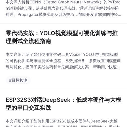
本文深入解析GGNN（Gated Graph Neural Network）的PyTorc
h实现关键步骤，从基础概念到代码实战。通过详细讲解邻接矩阵
处理、Propagator模块实现及训练技巧，帮助开发者掌握图神经
网络的门控机制与消息传递原理。特别针对多边类型处理、梯度流
优化等工程难点提供解决方案，适合需要处理图结构数据的AI开发
零代码实战：YOLO视觉模型可视化训练与推
者参考。
理测试全流程指南
本文详细介绍了如何使用零代码工具Voouer YOLO进行视觉模型
的可视化训练与推理测试全流程。从数据准备、参数设置到模型训
练与优化，提供了实战技巧和常见问题解决方案，帮助用户快速掌
握YOLO模型的应用，无需编程基础即可实现高效目标检测。
#目标检测
ESP32S3对话DeepSeek：低成本硬件与大模
型的串口交互实践
本文详细介绍了如何利用ESP32S3低成本硬件与DeepSeek大模