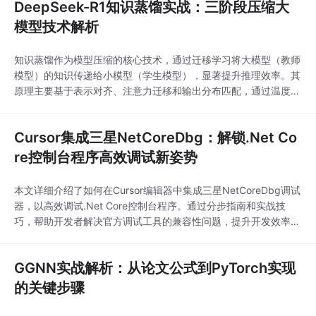
DeepSeek-R1知识蒸馏实战：三阶段压缩大
模型技术解析
知识蒸馏作为模型压缩的核心技术，通过迁移学习将大模型（教师
模型）的知识传递给小模型（学生模型），显著提升推理效率。其
原理主要基于表示对齐、注意力迁移和输出分布匹配，通过温度调
节的KL散度等损失函数实现知识传递。该技术在工业界具有重要
价值，能降低3倍以上的计算资源消耗，特别适合智能客服、移动
Cursor集成三星NetCoreDbg：解锁.Net Co
端文本生成等边缘计算场景。以DeepSeek-R1框架为例，其创新
的三阶段渐进式蒸馏策略（表示层对齐、注意力迁
re控制台程序高效调试新姿势
本文详细介绍了如何在Cursor编辑器中集成三星NetCoreDbg调试
器，以高效调试.Net Core控制台程序。通过分步指南和实战技
巧，帮助开发者解决官方调试工具的兼容性问题，提升开发效率。
文章涵盖了从安装配置到高级调试功能的全流程，特别适合追求轻
量级开发环境的.Net开发者。
GGNN实战解析：从论文公式到PyTorch实现
的关键步骤