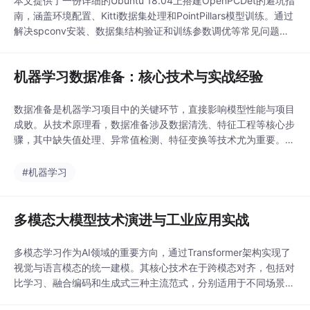
本文提供了一份详细的Ubuntu 18.04上搭建OpenPCDet的避坑指
南，涵盖环境配置、Kitti数据集处理和PointPillars模型训练。通过
解决spconv安装、数据集结构验证和训练参数调优等常见问题，
帮助用户高效完成3D目标检测任务。
机器学习数据准备：核心技术与实战经验
数据准备是机器学习项目中的关键环节，直接影响模型性能与项目
成败。从技术原理看，数据准备涉及数据清洗、特征工程等核心步
骤，其中缺失值处理、异常值检测、特征变换等技术尤为重要。良
好的数据预处理不仅能提升模型准确率，还能增强模型泛化能力。
在金融风控、医疗诊断等实际场景中，合理的数据准备方案可使模
#机器学习
型性能提升15%-30%。本文基于多个行业实战经验，详解自动化
工具链搭建、特殊数据类型处理等进阶技巧，并分享防
多模态大模型技术演进与工业应用实战
多模态学习作为AI领域的重要方向，通过Transformer架构实现了
视觉与语言模态的统一建模。其核心技术在于跨模态对齐，包括对
比学习、融合编码和生成式三种主流范式，分别适用于不同场景需
求。在工业实践中，多模态模型展现出特殊价值：医疗影像分析中