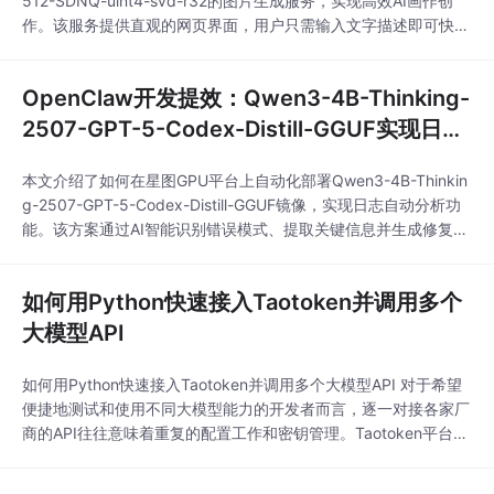
512-SDNQ-uint4-svd-r32的图片生成服务，实现高效AI画作创
作。该服务提供直观的网页界面，用户只需输入文字描述即可快速
生成高质量图像，适用于社交媒体配图、概念设计等场景，大幅降
低AI艺术创作门槛。
OpenClaw开发提效：Qwen3-4B-Thinking-
2507-GPT-5-Codex-Distill-GGUF实现日志
自动分析
本文介绍了如何在星图GPU平台上自动化部署Qwen3-4B-Thinkin
g-2507-GPT-5-Codex-Distill-GGUF镜像，实现日志自动分析功
能。该方案通过AI智能识别错误模式、提取关键信息并生成修复建
议，将开发者的故障定位时间从2小时缩短至15分钟，显著提升Op
enClaw开发效率。典型应用场景包括实时监控系统日志、自动生
如何用Python快速接入Taotoken并调用多个
成结构化分析报告等。
大模型API
如何用Python快速接入Taotoken并调用多个大模型API 对于希望
便捷地测试和使用不同大模型能力的开发者而言，逐一对接各家厂
商的API往往意味着重复的配置工作和密钥管理。Taotoken平台通
过提供统一的OpenAI兼容API端点，简化了这一过程。本文将介绍
如何通过Python快速接入Taotoken，并演示如何通过简单的代码