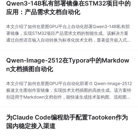
Qwen3-14B私有部署镜像在STM32项目中的
变更来调用平台上不同的模型。 1. 准备工作：获取API Key
应用：产品需求文档自动化
本文介绍了如何在星图GPU平台上自动化部署Qwen3-14B私有部
署镜像，实现STM32项目产品需求文档的智能生成。该解决方案
通过自然语言输入自动转换为标准化技术文档，显著提升嵌入式开
发效率，特别适用于智能家居、工业控制等场景的快速文档产出。
Qwen-Image-2512在Typora中的Markdow
n文档插图自动化
本文介绍了如何在星图GPU平台自动化部署🎨 Qwen-Image-2512
极速文生图创作室镜像，实现技术文档插图的高效生成。该方案特
别适用于Markdown文档创作，能快速生成技术架构图、流程图等
专业插图，显著提升技术写作效率与视觉一致性。
为Claude Code编程助手配置Taotoken作为
国内稳定接入渠道