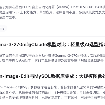
绍了如何在星图GPU平台上自动化部署【ollama】ChatGLM3-6B-
快速启用128K上下文能力，典型应用于法律合同审查、多源政策比对及
精度与效率。
ama
ma-3-270m与Claude模型对比：轻量级AI选型指
绍了如何在星图GPU平台上自动化部署Gemma-3-270m镜像，实现
，适用于嵌入式AI助手、客服工单批量处理及教育类语法纠错等典型场景
en-Image-Edit与MySQL数据库集成：大规模图
en-Image-Edit和MySQL数据库结合起来，看起来好像只是简单的“A
西还真不少。从最基础的表结构设计，到API接口开发，再到任务调度、
别是当你要处理海量图片时，系统的稳定性、可扩展性、可维护性就变得
实际项目中摸索出来的。当然，每个项