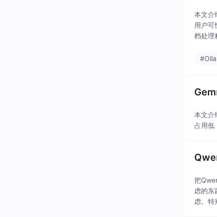
本文介
用户可
档处理
#Oll
Gem
本文介
占用低
Qw
把Qw
虑的东
虑。特
团队在