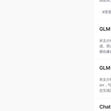
别应用
#语
GL
本文介
成。用
规化修
GL
本文介绍
sor
交互场
Cha