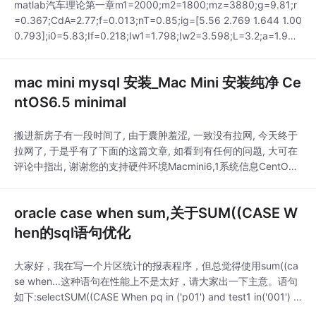
matlab汽车理论第一章m1=2000;m2=1800;mz=3880;g=9.81;r
=0.367;CdA=2.77;f=0.013;nT=0.85;ig=[5.56 2.769 1.644 1.00
0.793];i0=5.83;If=0.218;Iw1=1.798;Iw2=3.598;L=3.2;a=1.94
7;hg=0.9;Iw=2*Iw1+4*Iw2;for i=1:171n(i)=(
mac mini mysql 安装_Mac Mini 安装纯净 Ce
ntOS6.5 minimal
搬进新房子有一段时间了, 由于囊肿羞涩, 一致没有拉网, 今天终于
拉网了, 于是乎有了下面的这篇文章, 如看到有任何的问题, 大可在
评论中指出, 谢谢您的支持硬件环境Macmini6,1系统信息CentOS
4.4.176-1.el6.elrepo.x86_64 GNU/Linux安装步骤一. 下载CentO
S, 至于什么版本自己看二. 制作启动U盘(Mac操作环境)把下载得
oracle case when sum,关于SUM((CASE W
到的iso文件转换成d
hen的sql语句优化
大家好，我在写一个片区统计的报表程序，但总觉得使用sum((ca
se when...这种语句在性能上不是太好，请大家出一下主意。语句
如下:selectSUM((CASE When pq in ('p01') and test1 in('001') T
hen 1 Else 0 End)) into p01,SUM((CASE When pq in ('p01') and