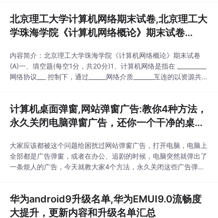
test1 in('...
北京理工大学计算机网络期末试卷,北京理工大
学珠海学院《计算机网络概论》期末试卷
（A）...
内容简介：北京理工大学珠海学院《计算机网络概论》期末试卷
(A)一、填空题(每空1分，共20分)1、计算机网络是指在 __________
网络协议___ 控制下，通过______网络介质_______互连的以资源共享
为目的_______的计算机系统之集合。2、计算机网络中采用的传输
媒体通常可分为有线媒体和两大类，其中常用的有线传输媒体有双
计算机桌面弹窗,网站弹窗广告:教你4种方法，
绞线、_同轴光缆____________ 和____光纤___
永久关闭电脑弹窗广告，还你一个干净的桌面
_ 惠州SEO...
大家应该都被这个问题给困扰过网站弹窗广告，打开电脑，电脑上
全部都是广告弹窗，或者在办公、追剧的时候，电脑突然就弹出了
一条烦人的广告，今天就教大家4个方法，永久关闭这些广告弹
窗。方法一1、按下组合键【win+r】打开运行，或者直接在【开
始】的搜索框内输入【运行】并打开，然后在弹框内输入【mscon
华为android9升级名单,华为EMUI9.0流畅度
fig】并回车打开网站弹窗广告。2网站弹窗广告、进入【系统配
置】后，点击【启动】，取消勾选里面会弹出广告
大提升，更新内容和升级名单汇总