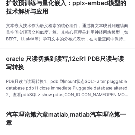
扩散预训练与量化嵌入：pplx-embed模型的
技术解析与应用
文本嵌入技术作为语义检索的核心组件，通过将文本映射到连续向
量空间实现语义相似度计算。其核心原理是利用神经网络模型（如
BERT、LLaMA等）学习文本的分布式表示，在向量空间中保持语
义相关性。现代嵌入模型通过量化感知训练和扩散预训练等技术创
新，显著提升了存储效率和检索性能。pplx-embed模型采用扩散
oracle 只读切换到读写,12cR1 PDB只读与读
预训练语言模型作为骨干，结合INT8量化和双向注意力机制，在
MTEB多语言基准测试中达到69.6
写转换
PDB只读与读写转换1、pdb 到mount状态SQL> alter pluggable
database pdb11 close immediate;Pluggable database altered.
2、查看pdbSQL> show pdbs;CON_ID CON_NAMEOPEN MOD
ERESTRICTED----------...
汽车理论第六章matlab,matlab汽车理论第一
章