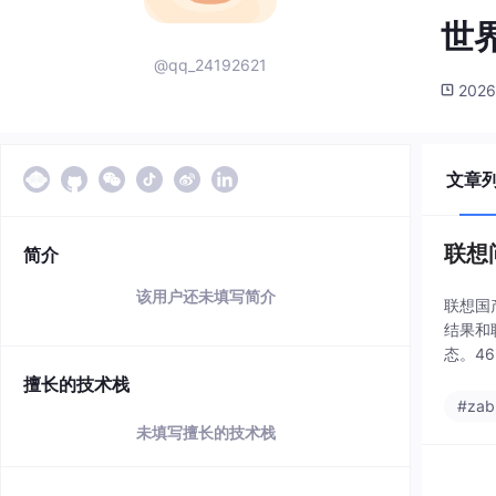
世
@qq_24192621
2026
文章
联想问
简介
该用户还未填写简介
联想国
结果和联
态。46
擅长的技术栈
#zab
未填写擅长的技术栈