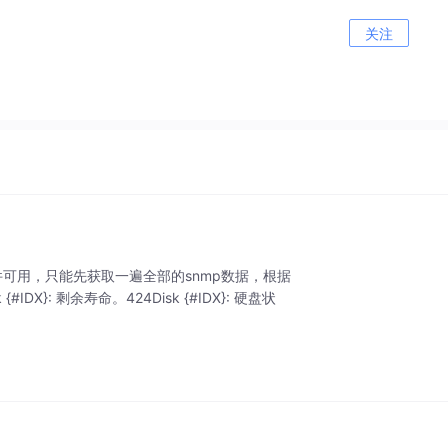
关注
文件可用，只能先获取一遍全部的snmp数据，根据
X}: 剩余寿命。424Disk {#IDX}: 硬盘状