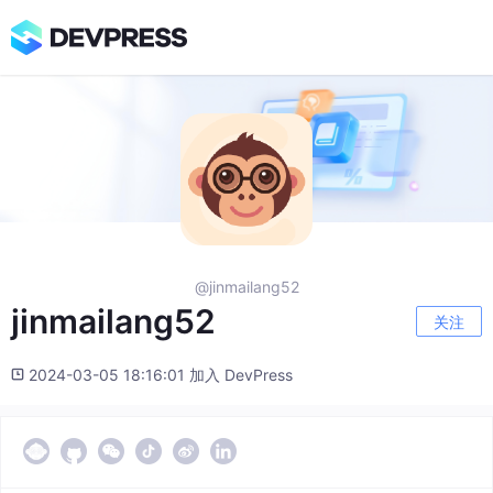
@jinmailang52
jinmailang52
关注
2024-03-05 18:16:01 加入 DevPress