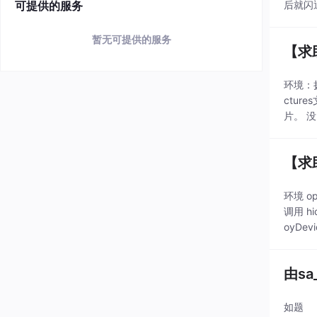
可提供的服务
后就闪退了
暂无可提供的服务
【求助
环境：扬帆
ctu
片。 没
【求助
环境 op
调用 h
oyDe
由s
如题