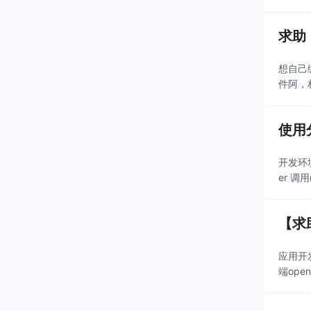
想自己编
件阿，相似的
使用
开发环境：
er 调
【求
应用开发
端op