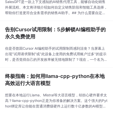
SalesGPT是一款上下文感知的AI销售代理工具，能够自动化销售
外展流程。本文将详细介绍如何自定义销售阶段和智能工具选择，
帮助你打造更符合业务需求的销售AI助手。## 为什么需要自定义
销售流程？每个行业和企业都有其独特的销售周期和客户互动模
式。标准的销售流程可能无法满足特定业务场景的需求。通过自定
告别Cursor试用限制：5步解锁AI编程助手的
义销售阶段和工具选择，你可以：- 优化特定行业的销售对话流程-
整合企业内部系统和工具
永久免费使用
你是否曾因Cursor AI编程助手的试用限制而感到沮丧？当屏幕上
出现"试用请求限制"或"此设备上使用的免费试用账户过多"的提示
时，是否觉得自己的开发效率被无情地限制了？现在，一个名为C
ursor Free VIP的开源工具正悄然改变这一现状，为开发者和学生
提供了绕过这些限制的智能解决方案。## 🔧 破解Cursor限制的核
终极指南：如何用llama-cpp-python在本地
心原理Cursor Free VIP的核心功能在于**智能机器标
高效运行大语言模型
想要在本地运行Llama、Mistral等大语言模型，却担心硬件要求太
高？llama-cpp-python正是为你准备的解决方案。这个强大的Pyt
hon绑定库让你能在普通消费级硬件上运行数十亿参数的AI模型，
无需昂贵的GPU。本文将带你从零开始掌握llama-cpp-python的