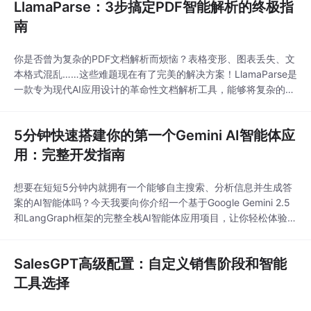
LlamaParse：3步搞定PDF智能解析的终极指
南
你是否曾为复杂的PDF文档解析而烦恼？表格变形、图表丢失、文
本格式混乱……这些难题现在有了完美的解决方案！LlamaParse是
一款专为现代AI应用设计的革命性文档解析工具，能够将复杂的P
DF、Word、Excel等文件转换为结构化数据，为RAG系统、智能
代理和数据提取提供强大支持。在这篇指南中，我将带你全面了解
5分钟快速搭建你的第一个Gemini AI智能体应
这个强大的工具，让你轻松掌握PDF智能解析的核心技巧！## ✨
为什么选择Llam
用：完整开发指南
想要在短短5分钟内就拥有一个能够自主搜索、分析信息并生成答
案的AI智能体吗？今天我要向你介绍一个基于Google Gemini 2.5
和LangGraph框架的完整全栈AI智能体应用项目，让你轻松体验AI
智能体开发的魅力！AI智能体开发从未如此简单！这个项目为你提
供了一个完整的解决方案，让你能够快速搭建自己的智能研究助
SalesGPT高级配置：自定义销售阶段和智能
手。无论你是AI初学者还是经验丰富的开发者，都能在几分钟内上
手并体验到最新A
工具选择