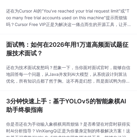
还在为Cursor AI的"You've reached your trial request limit"或"T
oo many free trial accounts used on this machine"提示而烦恼
吗？Cursor Free VIP正是为解决这一痛点而生的开源工具，让开
发者无需付费即可终身享受Cursor Pro的所有高级功能。这个强大
的破解工具通过智能绕过机制，帮助全球用
面试鸭：如何在2026年用1万道高频面试题征
服技术面试？
还在为技术面试发愁吗？想象一下，当你面对面试官时，能够自信
地回答每一个问题，从Java并发到AI大模型，从系统设计到算法
优化，所有知识点都了然于胸。这不再是幻想，而是面试鸭为你准
备的真实体验。作为持续维护的企业面试题库网站，面试鸭汇聚了
超过1万道高频程序员求职必备八股文，涵盖Java、前端、AI大模
3分钟快速上手：基于YOLOv5的智能象棋AI
型、AI Agent、RAG、Python、Go等主流技术领域，帮助你用最
短的时间拿到最满意的off
助手终极指南
你是否还在为手动输入象棋棋局而烦恼？是否希望在对弈时获得实
时AI分析指导？VinXiangQi正是为你量身定制的终极解决方案！这