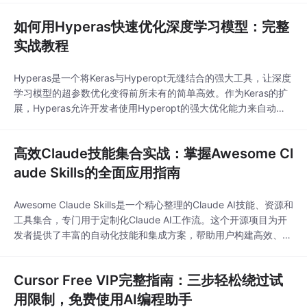
核心用法，避开常见陷阱，解锁本地AI部署的完整潜力。## 为什
如何用Hyperas快速优化深度学习模型：完整
么选择llama-cpp-python？三大核心优势
实战教程
Hyperas是一个将Keras与Hyperopt无缝结合的强大工具，让深度
学习模型的超参数优化变得前所未有的简单高效。作为Keras的扩
展，Hyperas允许开发者使用Hyperopt的强大优化能力来自动搜
索最佳模型参数组合，显著提升模型性能并节省大量手动调参时
间。## 🚀 什么是Hyperas？Hyperas是Keras与Hyperopt的桥
高效Claude技能集合实战：掌握Awesome Cl
梁，它通过Jinja风格的模板语言在Ker
aude Skills的全面应用指南
Awesome Claude Skills是一个精心整理的Claude AI技能、资源和
工具集合，专门用于定制化Claude AI工作流。这个开源项目为开
发者提供了丰富的自动化技能和集成方案，帮助用户构建高效、智
能的AI驱动应用。无论您是想要扩展Claude功能的技术开发者，
还是希望提升工作效率的进阶用户，这个项目都能为您提供强大的
Cursor Free VIP完整指南：三步轻松绕过试
支持。## 项目架构深度解析：模块化设计思想### 核心技
用限制，免费使用AI编程助手