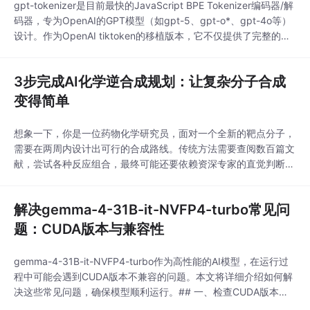
gpt-tokenizer是目前最快的JavaScript BPE Tokenizer编码器/解
码器，专为OpenAI的GPT模型（如gpt-5、gpt-o*、gpt-4o等）
设计。作为OpenAI tiktoken的移植版本，它不仅提供了完整的功
能实现，还增加了许多实用特性，帮助开发者高效处理文本与toke
n之间的转换。## 为什么选择gpt-tokenizer？🚀在深入了解API之
3步完成AI化学逆合成规划：让复杂分子合成
前
变得简单
想象一下，你是一位药物化学研究员，面对一个全新的靶点分子，
需要在两周内设计出可行的合成路线。传统方法需要查阅数百篇文
献，尝试各种反应组合，最终可能还要依赖资深专家的直觉判断。
而现在，**AiZynthFinder**这款AI化学逆合成规划工具，能将这
个过程缩短到几分钟，让复杂分子合成变得像导航一样简单。##
解决gemma-4-31B-it-NVFP4-turbo常见问
为什么化学家需要AI合成助手？ 🤔在化学研究领域，合成路线的
设计一直是耗时费力的
题：CUDA版本与兼容性
gemma-4-31B-it-NVFP4-turbo作为高性能的AI模型，在运行过
程中可能会遇到CUDA版本不兼容的问题。本文将详细介绍如何解
决这些常见问题，确保模型顺利运行。## 一、检查CUDA版本要
求要运行gemma-4-31B-it-NVFP4-turbo模型，首先需要确认系