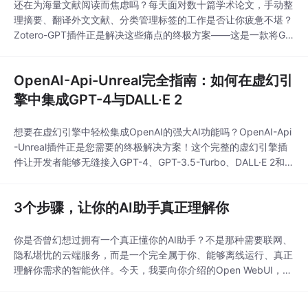
还在为海量文献阅读而焦虑吗？每天面对数十篇学术论文，手动整
理摘要、翻译外文文献、分类管理标签的工作是否让你疲惫不堪？
Zotero-GPT插件正是解决这些痛点的终极方案——这是一款将GP
T智能分析能力无缝集成到Zotero文献管理工具中的开源插件，能
够将文献处理效率提升300%以上。作为一款完全免费的AI文献助
OpenAI-Api-Unreal完全指南：如何在虚幻引
手，Zotero-GPT通过智能摘要生成、多语言翻译、自动标签分类
等功能，让科研工作者、学
擎中集成GPT-4与DALL·E 2
想要在虚幻引擎中轻松集成OpenAI的强大AI功能吗？OpenAI-Api
-Unreal插件正是您需要的终极解决方案！这个完整的虚幻引擎插
件让开发者能够无缝接入GPT-4、GPT-3.5-Turbo、DALL·E 2和W
hisper等先进AI模型，为游戏开发带来革命性的AI能力。无论您是
想创建智能NPC对话系统、实时图像生成功能，还是语音识别交
3个步骤，让你的AI助手真正理解你
互，这个插件都能提供简单易用的蓝图节点，让AI集成变得
你是否曾幻想过拥有一个真正懂你的AI助手？不是那种需要联网、
隐私堪忧的云端服务，而是一个完全属于你、能够离线运行、真正
理解你需求的智能伙伴。今天，我要向你介绍的Open WebUI，正
是这样一个能够让你梦想成真的开源项目。想象一下：一个完全离
线的AI助手，不仅能进行智能对话，还能学习你的私有文档、理解