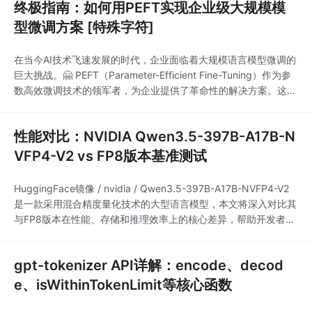
终极指南：如何用PEFT实现企业级大规模模
你的工作习惯、保护你的数据隐私——这一切都发生在你的本地环
境中。Open WebUI正是这样一
型微调方案 [特殊字符]
在当今AI技术飞速发展的时代，企业面临着大规模语言模型微调的
巨大挑战。🤗 PEFT（Parameter-Efficient Fine-Tuning）作为参
数高效微调技术的领军者，为企业提供了革命性的解决方案。这个
开源库通过仅微调少量额外参数，就能让企业在有限的计算资源
下，高效地定制化大型预训练模型，实现性能接近全参数微调的效
性能对比：NVIDIA Qwen3.5-397B-A17B-N
果。## 🔥 为什么企业需要PEFT参数高效微调？传统的全参数
VFP4-V2 vs FP8版本基准测试
HuggingFace镜像 / nvidia / Qwen3.5-397B-A17B-NVFP4-V2
是一款采用混合精度量化技术的大型语言模型，本文将深入对比其
与FP8版本在性能、存储和推理效率上的核心差异，帮助开发者选
择最适合部署需求的模型版本。## 🚀 量化技术解析：NVFP4与F
P8核心差异### NVFP4混合精度架构Qwen3.5-397B-A17B-NV
gpt-tokenizer API详解：encode、decod
FP4-V2采用创新
e、isWithinTokenLimit等核心函数