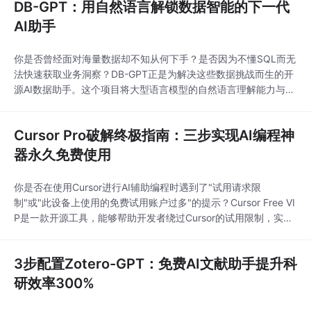
DB-GPT：用自然语言解锁数据智能的下一代
AI助手
你是否曾经面对海量数据却不知从何下手？是否因为不懂SQL而无
法快速获取业务洞察？DB-GPT正是为解决这些数据挑战而生的开
源AI数据助手。这个项目将大型语言模型的自然语言理解能力与传
统数据处理工具深度融合，让任何人都能通过简单对话完成复杂的
数据分析任务，彻底改变了传统数据处理的工作方式。## 数据智
Cursor Pro破解终极指南：三步实现AI编程神
能化的新范式在传统数据分析流程中，业务人员需要将需求转达给
技术人员，技术人员编写SQL查询，
器永久免费使用
你是否在使用Cursor进行AI辅助编程时遇到了"试用请求限
制"或"此设备上使用的免费试用账户过多"的提示？Cursor Free VI
P是一款开源工具，能够帮助开发者绕过Cursor的试用限制，实现
Pro功能的永久免费使用。这款工具通过智能的机器标识重置机
制，让开发者能够持续享受AI编程助手的高级功能，无需支付昂贵
3步配置Zotero-GPT：免费AI文献助手提升科
的订阅费用。## 价值主张与痛点分析：为什么需要Cursor破解工
具？##
研效率300%