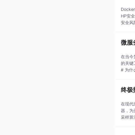
Doc
HP安
安全风险
用户运
微服
在当今
的关键
# 为
时，传
终极
在现代应
器，为
采样算
间序列