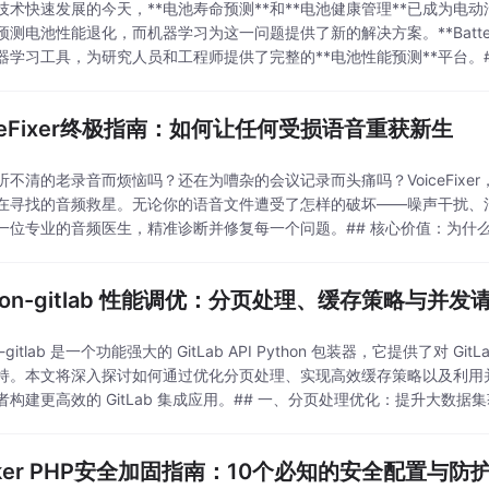
技术快速发展的今天，**电池寿命预测**和**电池健康管理**已成为
预测电池性能退化，而机器学习为这一问题提供了新的解决方案。**Batter
器学习工具，为研究人员和工程师提供了完整的**电池性能预测**平台。##
ter
iceFixer终极指南：如何让任何受损语音重获新生
听不清的老录音而烦恼吗？还在为嘈杂的会议记录而头痛吗？VoiceFix
在寻找的音频救星。无论你的语音文件遭受了怎样的破坏——噪声干扰、混响失
一位专业的音频医生，精准诊断并修复每一个问题。## 核心价值：为什么Vo
晰的语音不仅是沟通
thon-gitlab 性能调优：分页处理、缓存策略与并发
n-gitlab 是一个功能强大的 GitLab API Python 包装器，它提供了对 GitLab
持。本文将深入探讨如何通过优化分页处理、实现高效缓存策略以及利用并发请求来
者构建更高效的 GitLab 集成应用。## 一、分页处理优化：提升大数据
cker PHP安全加固指南：10个必知的安全配置与防