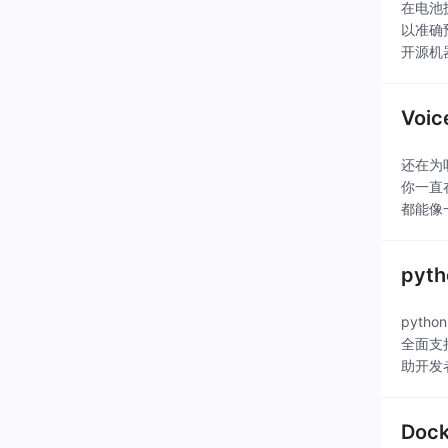
在电池
以准确
开源机
安装Bat
Vo
还在为
你一直
都能像
代，清
py
pytho
全面支
助开发
Do