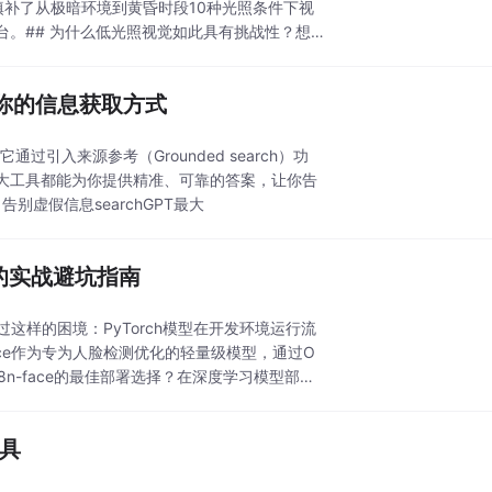
填补了从极暗环境到黄昏时段10种光照条件下视
。## 为什么低光照视觉如此具有挑战性？想
变你的信息获取方式
，它通过引入来源参考（Grounded search）功
大工具都能为你提供精准、可靠的答案，让你告
，告别虚假信息searchGPT最大
NX的实战避坑指南
这样的困境：PyTorch模型在开发环境运行流
ace作为专为人脸检测优化的轻量级模型，通过O
8n-face的最佳部署选择？在深度学习模型部署
工具