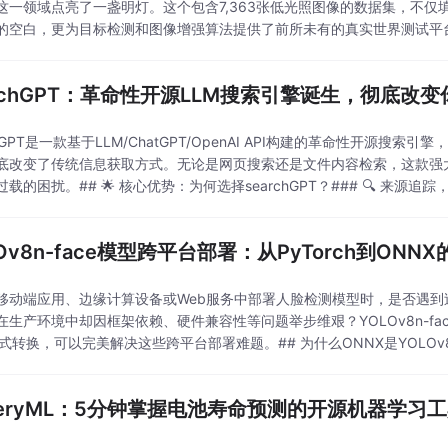
这一领域点亮了一盏明灯。这个包含7,363张低光照图像的数据集，不仅
的空白，更为目标检测和图像增强算法提供了前所未有的真实世界测试平台
，在几乎完全黑暗的
archGPT：革命性开源LLM搜索引擎诞生，彻底改
chGPT是一款基于LLM/ChatGPT/OpenAI API构建的革命性开源搜索引擎
底改变了传统信息获取方式。无论是网页搜索还是文件内容检索，这款强
载的困扰。## 🌟 核心优势：为何选择searchGPT？### 🔍 来源追踪
LOv8n-face模型跨平台部署：从PyTorch到ON
移动端应用、边缘计算设备或Web服务中部署人脸检测模型时，是否遇到过
在生产环境中却因框架依赖、硬件兼容性等问题举步维艰？YOLOv8n-f
格式转换，可以完美解决这些跨平台部署难题。## 为什么ONNX是YOLOv
系统中，ONNX
tteryML：5分钟掌握电池寿命预测的开源机器学习