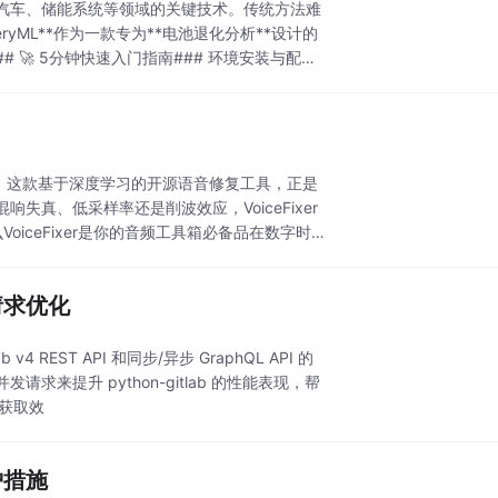
电动汽车、储能系统等领域的关键技术。传统方法难
yML**作为一款专为**电池退化分析**设计的
 🚀 5分钟快速入门指南### 环境安装与配置
er，这款基于深度学习的开源语音修复工具，正是
真、低采样率还是削波效应，VoiceFixer
iceFixer是你的音频工具箱必备品在数字时
请求优化
 v4 REST API 和同步/异步 GraphQL API 的
提升 python-gitlab 的性能表现，帮
集获取效
护措施