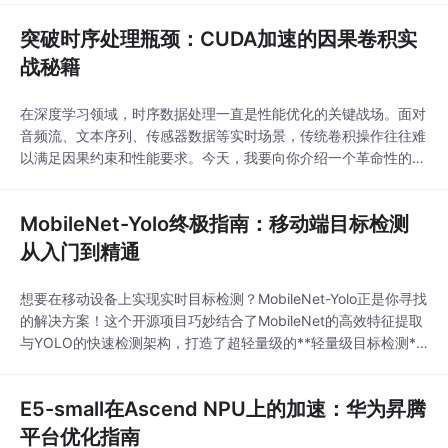
API，企业可以构建统一的AI服务网关，实现多模型统一管理、智
突破时序处理瓶颈：CUDA加速的因果卷积实
能路由分发和精细化成本控制，显著降低AI服务集成的复杂度。#
# 🔍
战秘籍
在深度学习领域，时序数据处理一直是性能优化的关键战场。面对
音频流、文本序列、传感器数据等实时场景，传统卷积操作往往难
以满足因果约束和性能要求。今天，我要向你介绍一个革命性的解
决方案——causal-conv1d因果卷积库，它通过CUDA深度优化，
为时序数据处理带来了突破性的性能加速。## 为什么你需要因果
MobileNet-Yolo终极指南：移动端目标检测
卷积加速器？### 传统方法的三大痛点在处理时序数据时，你是
否遇到过这些问题？
从入门到精通
想要在移动设备上实现实时目标检测？MobileNet-Yolo正是你寻找
的解决方案！这个开源项目巧妙结合了MobileNet的高效特征提取
与YOLO的快速检测架构，打造了超轻量级的**轻量级目标检测**
系统，专为资源受限的移动端和边缘设备设计。## 🎯 项目概述与
核心价值MobileNet-Yolo重新定义了移动端AI模型的性能边界。通
E5-small在Ascend NPU上的加速：华为昇腾
过深度可分离卷积和特征金字塔网络的创新设计，该项目在
平台优化指南