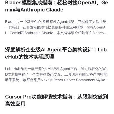
Blades模型集成指南：轻松对接OpenAI、Ge
mini与Anthropic Claude
Blades是一个基于Go的多模态AI Agent框架，它提供了灵活且统
一的接口，让开发者能够轻松集成各种主流AI模型，包括OpenA
I、Gemini和Anthropic Claude。本文将详细介绍如何在Blades框
架中集成这些模型，帮助你快速构建功能强大的AI应用。## Blade
s框架模型集成架构Blades框架采用了模块化的设计，使得模型集
深度解析企业级AI Agent平台架构设计：Lob
成变得简单高效。其核心架构包含了模型提供
eHub的技术实现原理
LobeHub作为一款开源的企业级AI Agent平台，通过现代化的We
b技术栈构建了一个支持多模态交互、工具调用和团队协作的智能
助手系统。该平台采用Next.js React Server Components与Rea
ct Router DOM混合路由架构，结合TypeScript类型安全体系，为
开发者提供了一个高性能、可扩展的AI Agent开发框架。## 🔧 技
Cursor Pro功能解锁技术指南：从限制突破到
术架构设计解析###
高效应用