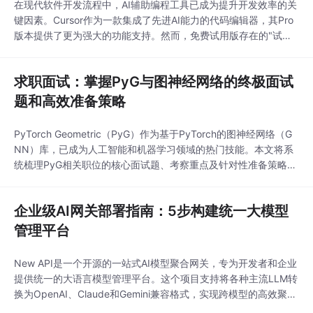
在现代软件开发流程中，AI辅助编程工具已成为提升开发效率的关
键因素。Cursor作为一款集成了先进AI能力的代码编辑器，其Pro
版本提供了更为强大的功能支持。然而，免费试用版存在的"试用
请求限制已到达"和"此设备上使用的免费试用账户过多"等限制，
常常成为开发者高效工作的阻碍。本文将从技术原理出发，全面解
求职面试：掌握PyG与图神经网络的终极面试
析Cursor限制机制，提供完整的功能解锁方案，并探讨实际应用场
景与优化策略，帮助开发者充分利用
题和高效准备策略
PyTorch Geometric（PyG）作为基于PyTorch的图神经网络（G
NN）库，已成为人工智能和机器学习领域的热门技能。本文将系
统梳理PyG相关职位的核心面试题、考察重点及针对性准备策略，
帮助求职者快速掌握面试要点，轻松应对各类技术挑战。## 一、
核心概念与理论基础（30%面试分值）### 1.1 图神经网络基础原
企业级AI网关部署指南：5步构建统一大模型
理图神经网络通过消息传递机制处理非欧几里得数据，核心在于**
聚
管理平台
New API是一个开源的一站式AI模型聚合网关，专为开发者和企业
提供统一的大语言模型管理平台。这个项目支持将各种主流LLM转
换为OpenAI、Claude和Gemini兼容格式，实现跨模型的高效聚合
与分发，是个人开发者和企业级AI应用部署的理想选择。通过New