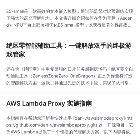
E5-small是一款高效的文本嵌入模型，通过弱监督对比预训练实现
了强大的语义理解能力。本文将详细介绍如何在华为昇腾（Ascen
d）NPU平台上部署和优化E5-small模型，以获得显著的性能提升
和资源效率。## 昇腾NPU加速的核心优势昇腾NPU（神经网络处
理器）专为AI任务设计，通过架构级优化为E5-small等文本嵌入模
绝区零智能辅助工具：一键解放双手的终极游
型提供以下核心优势：- **算力高效**：针对Transfo
戏管家
还在为《绝区零》中重复繁琐的日常任务感到厌倦吗？绝区零全自
动辅助工具（ZenlessZoneZero-OneDragon）正是为你量身打造
的智能解决方案！这款工具通过先进的技术手段，实现了从日常委
托到高难度挑战的全流程自动化，让你轻松享受游戏乐趣，告别枯
燥重复操作。## 🤔 为什么你需要这个辅助工具？每个《绝区零》
AWS Lambda Proxy 实施指南
玩家都面临这些痛点：| 玩家痛点 | 传统方式 | 辅助工具解决方案
本指南旨在帮助您理解并快速上手 [dan-v/awslambdaproxy](htt
ps://github.com/dan-v/awslambdaproxy.git) 这一开源项目，它
为AWS Lambda提供了一个便捷的代理解决方案。以下内容将依
次介绍项目的目录结构、启动文件以及配置文件的相关细节。##