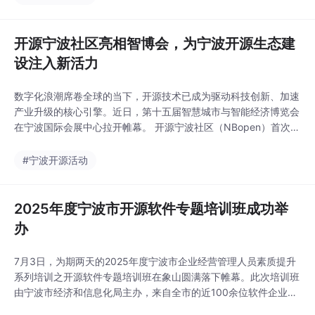
的全非自回归文本到语音转换系统，由上海交通大学、剑桥大学和
吉利汽车研究院联合开发。该
开源宁波社区亮相智博会，为宁波开源生态建
设注入新活力
数字化浪潮席卷全球的当下，开源技术已成为驱动科技创新、加速
产业升级的核心引擎。近日，第十五届智慧城市与智能经济博览会
在宁波国际会展中心拉开帷幕。 开源宁波社区（NBopen）首次亮
相智博会，全面展示宁波在开源技术、产业融合与生态构建方面的
最新成果，凭借鲜明的开源特色与丰富的实践成果，迅速成为科技
#宁波开源活动
爱好者、企业代表及行业专家关注的焦点。展会现场，社区通过生
动的技术分享、项目互动等形式，充分
2025年度宁波市开源软件专题培训班成功举
办
7月3日，为期两天的2025年度宁波市企业经营管理人员素质提升
系列培训之开源软件专题培训班在象山圆满落下帷幕。此次培训班
由宁波市经济和信息化局主办，来自全市的近100余位软件企业中
高层管理人员参加了此次活动。 党的二十届三中全会上提出要“加