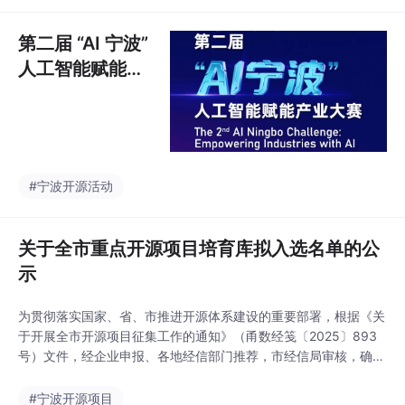
当前新型工业化建设过
程中面临的软件自主可
第二届 “AI 宁波”
控、技术成本高昂及创
人工智能赋能产
新人才短缺等挑战，工
业大赛火热报名
业OS开源生态开发赛已
中！
正式开启报名。本次赛
事以“开源赋能 智造未
来”为主题，聚焦工业场
景的开源技术创新与应
#宁波开源活动
用实践，诚邀全国开发
者、高校团队、科研机
构及企业力量共同参
关于全市重点开源项目培育库拟入选名单的公
与。 一、赛项简介 1.
示
为贯彻落实国家、省、市推进开源体系建设的重要部署，根据《关
于开展全市开源项目征集工作的通知》（甬数经笺〔2025〕893
号）文件，经企业申报、各地经信部门推荐，市经信局审核，确定
了全市重点开源项目培育库拟入选名单，现予以公示。 序号 项目
名称 项目描述 开发者/组织 1 F5-TTS F5-TTS是一款基于流匹配
#宁波开源项目