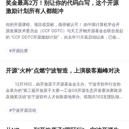
奖金最高2万！别让你的代码白写，这个开源
激励计划所有人都能冲
你的开源课程、项目或贡献，值得被认可！ 由中国计算机学会开
源发展技术委员会（CCF ODTC）与天工开物开源基金会联合发起
的 “CCF ODTC开源激励计划” ，自去年11月底启动以来，已收到
众多来自全国高校和开发者的申报。 目前，计划申报已进入中期
阶段，距离2026年5月30日的申报截止日期，还有最后两个半月
#开源比赛
的时间。无论你是经验丰富的开源专家，还是初露锋芒的学生开发
者，现在都是整理成果、提交申请
开源“火种”点燃宁波智造，上演极客巅峰对决
12月16日，由开放原子开源基金会主办、宁波市软件行业协
会承办的“第三届开放原子大赛—工业OS开源生态开发赛决赛路演
及颁奖活动”在宁波软件人才创新基地举办。前期共103支团队报
名，经过线上初赛评审后，9支来自浙江、安徽、湖北等地高校和
企业的参赛队伍脱颖而出，围绕supOS-CE和TenonOS两大赛道开
#宁波开源活动
展激烈比拼。