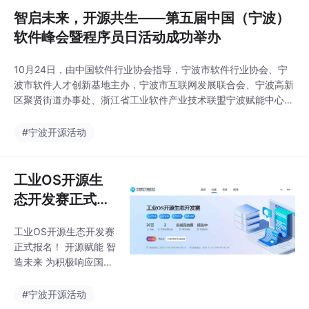
智启未来，开源共生——第五届中国（宁波）
软件峰会暨程序员日活动成功举办
10月24日，由中国软件行业协会指导，宁波市软件行业协会、宁
波市软件人才创新基地主办，宁波市互联网发展联合会、宁波高新
区聚贤街道办事处、浙江省工业软件产业技术联盟宁波赋能中心、
宁波市电子竞技运动协会、宁波市计算机学会物联网专委会、宁波
市信息协会经济与社会研究专委会协办的第五届中国（宁波）软件
#宁波开源活动
峰会暨程序员日活动成功举办。 本届中国（宁波）软件峰会暨程
序员日以“智启未来，开源共生”为主题，包含了开赛仪
工业OS开源生
态开发赛正式报
名！
工业OS开源生态开发赛
正式报名！ 开源赋能 智
造未来 为积极响应国家
推动开源生态建设的战
略部署，助力宁波市制
#宁波开源活动
造业高质量发展，针对