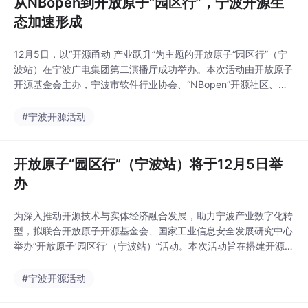
从NBopen到开放原子“园区行”，宁波开源生
态加速形成
12月5日，以“开源甬动 产业跃升”为主题的开放原子“园区行”（宁
波站）在宁波广电集团第二演播厅成功举办。本次活动由开放原子
开源基金会主办，宁波市软件行业协会、“NBopen”开源社区、宁
波市开源专委会联合承办，吸引了近100名来自市内外企业、产业
园区、投资机构、行业协会等单位的代表积极参与。 在人工智能
#宁波开源活动
与数字经济深度融合的当下，开源已成为技术创新与产业升级的核
心引擎。国内各地已纷纷布局开源生态建
开放原子“园区行”（宁波站）将于12月5日举
办
为深入推动开源技术与实体经济融合发展，助力宁波产业数字化转
型，拟联合开放原子开源基金会、国家工业信息安全发展研究中心
举办“开放原子‘园区行’（宁波站）”活动。本次活动旨在搭建开源项
目与本地场景需求的精准对接平台，并通过持续的IP活动，将基金
会孵化的优质开源软件项目（如操作系统、数据库等）引入宁波，
#宁波开源活动
通过“技术研讨、需求牵引、成果展示、氛围营造”的模式，打造集
前沿、开源成果展示、产业链对接于一体的高端