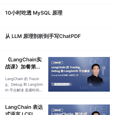
10小时吃透 MySQL 原理
从 LLM 原理剖析到手写ChatPDF
《LangChain实
战课》加餐第二
场
LangChain 的 Tracin
g、Debug 和 LangSmi
th 平台解读 直播时间：
1月10日 19:30 嘉宾：
黄佳，新加坡科研局首
LangChain 表达
席研究员
式语言 LCEL 初