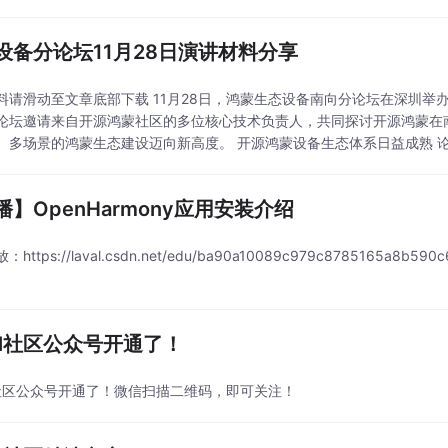
设备分论坛11月28日演讲材料分享
料请滑动至文章底部下载 11月28日，鸿蒙生态设备南向分论坛在深圳
论坛邀请来自开源鸿蒙社区的多位核心技术负责人，共同探讨开源鸿蒙在
蒙生态建设迈向新高度。 开源鸿蒙设备生态体系日益成熟 论坛伊始，开源鸿蒙项目群工作委员会执行主
终端BG OpenHarmony使能部部长章晓峰发
播】OpenHarmony应用安装介绍
https://laval.csdn.net/edu/ba90a10089c979c878516
val社区公众号开通了！
al社区公众号开通了！微信扫描二维码，即可关注！