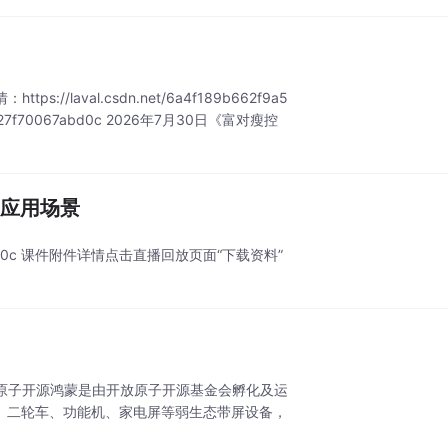
/laval.csdn.net/6a4f189b662f9a5
74c5b27f70067abd0c 2026年7月30日《富对瘦控
要应用场景
70067abd0c 课件附件详情点击直播回放页面“下载资料”
子开源鸿蒙是由开放原子开源基金会孵化及运
、二轮车、功能机、家电屏等弱生态带屏设备，