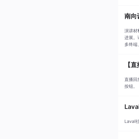
南向
演讲材
进展。
多终端、多场景的鸿
席、华为
【直
直播回放：
按钮。
La
Lav