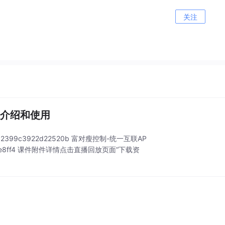
关注
一互联APP介绍和使用
1c1a2399c3922d22520b 富对瘦控制-统一互联AP
9d8d407e8ff4 课件附件详情点击直播回放页面“下载资