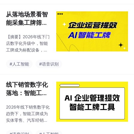
心维度（稳定性、识别
精度、网络存储、佩戴
从落地场景看智
舒适性、合规体系），
能采集工牌筛选
对比四类主流设备特
逻辑
性，并提供连锁门店、
【摘要】2026年线下门
单体店、外勤团队等不
店数字化升级中，智能
同场景的适配建议。
工牌成为标配设备，用
于解决服务过程数据缺
失问题。行业形成通用
#人工智能
#语音识别
选型标准，包括环境稳
定性、人声识别、续航
能力等核心指标。市面
线下销管数字化
主流设备分为四类：一
落地：智能工牌
体化AIOT工牌（如明略
选购维度梳理
科技灵听工牌）、基础
2026年线下销售数字化
录音设备、便携AI录音
趋势下，智能工牌成为
笔和行业定制设备，分
实体零售、汽车经销等
别适配连锁门店、个体
行业数字化升级的关键
商户、外勤团队等不同
工具。调研显示，企业