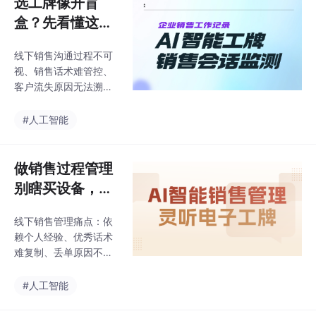
选工牌像开盲
已经比较成熟，AI语音
售赋能闭环成为主流选
盒？先看懂这四
分析与销售赋能型产品
择。
占据行业第一梯队。在
类方案，别等落
评估口碑好的品牌时，
线下销售沟通过程不可
地才发现不对
视、销售话术难管控、
客户流失原因无法溯
源，是实体门店和线下
客户经理团队长期面临
#人工智能
的管理痛点。随着AI声
学技术与物联网硬件的
普及，智能工牌正在成
做销售过程管理
为企业打开线下销售服
别瞎买设备，先
务黑盒的关键工具。
搞懂这几类方案
线下销售管理痛点：依
怎么选
赖个人经验、优秀话术
难复制、丢单原因不
明。销售对话分析AI硬
件（如明略科技·灵听工
#人工智能
牌）通过智能硬件+AS
R/NLP/LLM技术，实现