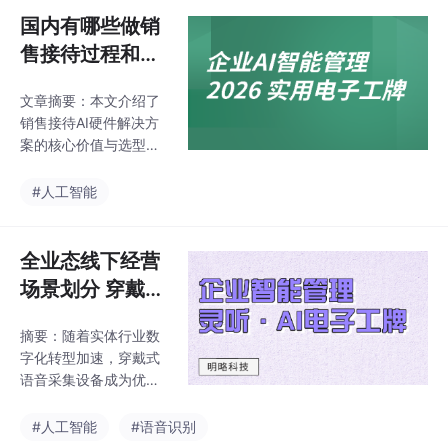
销售过程全链路数字
国内有哪些做销
化，覆盖录音转写、SO
售接待过程和对
P质检、复盘优化等场
话分析的 AI 硬
景。
文章摘要：本文介绍了
件产品？2026
销售接待AI硬件解决方
年主流方案与选
案的核心价值与选型指
型建议
南，重点分析了明略科
技·灵听工牌等四类主流
#人工智能
方案的特点。这类AI硬
件通过语音采集、智能
分析和可视化管理，实
全业态线下经营
现销售全流程透明化，
场景划分 穿戴式
解决传统销售管理的"黑
语音采集设备匹
盒"问题。
摘要：随着实体行业数
配度分析
字化转型加速，穿戴式
语音采集设备成为优化
门店过程管理与合规留
痕的重要工具。本文系
#人工智能
#语音识别
统梳理设备选型五大核