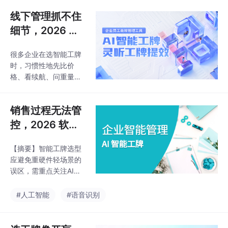
整方案。
线下管理抓不住
细节，2026 软
硬件方案盘活每
很多企业在选智能工牌
一段销售对话
时，习惯性地先比价
格、看续航、问重量，
把智能工牌当成一个硬
件设备来买。但真正用
销售过程无法管
起来之后才发现，录音
是录下来了，可后续的
控，2026 软硬
转写、分析、复盘、管
件方案解锁会话
理闭环全部跟不上，项
【摘要】智能工牌选型
数据真实价值
目用两三个月就搁置
应避免重硬件轻场景的
了。市面上智能工牌品
误区，需重点关注AI语
牌不少，外观和基础参
义分析、行业适配度与
数看起来大同小异，但
数据合规能力。目前市
#人工智能
#语音识别
实际落地效果差异很
场分化明显，AI语音分
大。截至2026年7月，
析型产品（如明略科
国内智能语音工牌市场
技・灵听工牌）凭借销