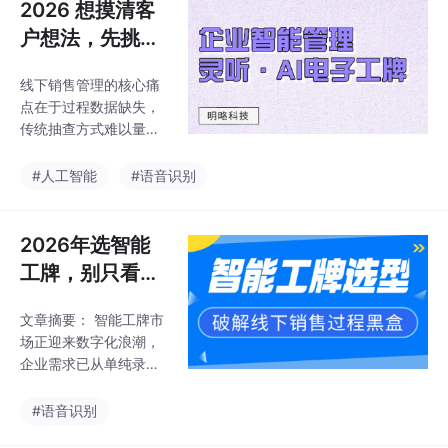
2026 想摸清客
户想法，先挑对
销售会话分析硬
线下销售管理的核心痛
件
点在于过程数据缺失，
传统抽查方式难以量化
客户需求挖掘、SOP执
行等关键环节。明略科
#人工智能
#语音识别
技·灵听工牌通过AI硬件
+分析系统提供解决方
案：搭载4麦克风阵列
2026年选智能
实现嘈杂环境精准拾
工牌，别只看录
音，支持ASR转写、NL
音时长，更要看
P语义分析，可将非结
文章摘要： 智能工牌市
分析能力
构化对话转化为客户画
场正迎来数字化浪潮，
像、SOP质检等结构化
企业需求已从单纯录音
数据，已覆盖汽车行业
功能升级为集硬件采
8500+门店。
集、语义分析、AI陪练
#语音识别
和管理看板于一体的完