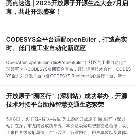
亮点速递 | 2025开放原子开源生态大会7月启
幕，共赴开源盛宴！
CODESYS全平台适配openEuler，打造高实
时、低门槛工业自动化新底座
OpenAtom openEuler（简称“openEuler”）社区与工业自动化全
球领军企业CODESYS集团联合宣布，经过深度技术合作，CODES
YS全系列开发平台（含CODESYS Runtime核心运行平台、新一代
低代码工具CODESYS Go及CODESYS Virtual Control平台）已全
面支持openEuler和鲲鹏！这一里程碑式合作，将为智能制造、工
开放原子“园区行”（深圳站）成功举办，开源
业物联网等领域提供「高实
技术对接平台助推智慧交通生态繁荣
5月8日，以“开源•智联•共生”为主题的开放原子“园区行”（深圳
站）在深圳市龙岗区成功举办。本次活动聚焦智慧交通领域，吸引
了来自各级政府单位、产业园区、行业协会、用户单位以及媒体等