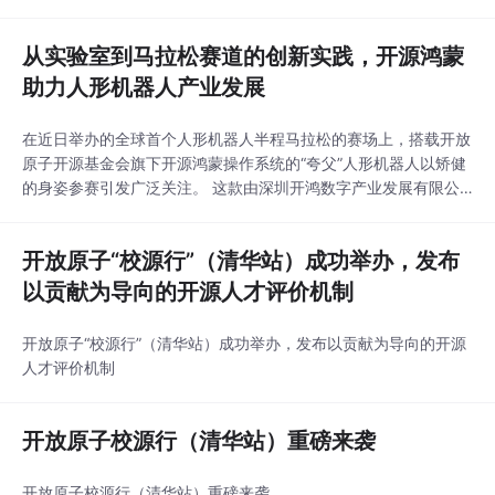
129家单位的350余名代表齐聚一堂，共同探讨开源技术与产业场
景的深度融合，打通开源技术从研发到落地的全链条，为智慧交通
从实验室到马拉松赛道的创新实践，开源鸿蒙
发展注入新动能。 工业和信息化部信息技术发展司软件产业处相
关同志、广东省工业和信息化厅一级调研员王
助力人形机器人产业发展
在近日举办的全球首个人形机器人半程马拉松的赛场上，搭载开放
原子开源基金会旗下开源鸿蒙操作系统的“夸父”人形机器人以矫健
的身姿参赛引发广泛关注。 这款由深圳开鸿数字产业发展有限公
司（简称“深开鸿”）与乐聚(深圳)机器人技术有限公司（简称“乐
聚”）联合打造的创新产品，不仅实现了国产人形机器人运动算法
开放原子“校源行”（清华站）成功举办，发布
的实战验证，更成为开源鸿蒙操作系统在人形机器人领域的一次创
新实践。 “夸父”机器人：开源鸿蒙赋能下的创
以贡献为导向的开源人才评价机制
开放原子“校源行”（清华站）成功举办，发布以贡献为导向的开源
人才评价机制
开放原子校源行（清华站）重磅来袭
开放原子校源行（清华站）重磅来袭