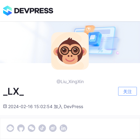
@Liu_XingXin
_LX_
关注
2024-02-16 15:02:54 加入 DevPress