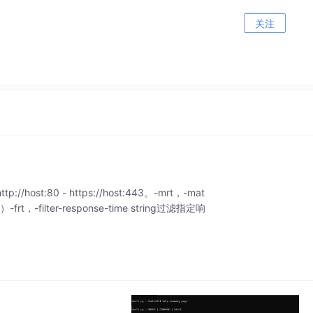
关注
p://host:80 - https://host:443。-mrt，-mat
t，-filter-response-time string过滤指定响