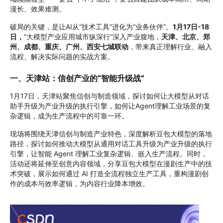
漫长、效果难测。
破局的关键，是让AI从
“
技术工具
”
进化为
“
业务伙伴
”
。
1月17日-18
日，
“
大模型产业应用城市纵深行
”
深入产业腹地，
天津、北京、郑
州、成都、重庆、广州
、
西安
七城联动
，
带来真正理解行业、融入
流程、解决实际问题的实战方案。
一、天津站：信创产业的
“
智能升级战
”
1月17日，天津站聚焦信创与制造领域，探讨如何让大模型从对话
助手升级为产业升级的执行引擎
，
如何让Agent理解工业场景的复
杂逻辑，成为生产流程中的可靠一环。
现场将围绕天津信创与制造产业特色，深度解析豆包大模型的落地
路径，探讨如何推动大模型从通用对话工具升级为产业升级的执行
引擎，让智能 Agent 理解工业复杂逻辑、嵌入生产流程。同时，
活动还将延伸至创意内容领域，分享豆包大模型在漫剧生产中的技
术突破，展示如何通过 AI 打造全流程独立生产工具，重构漫剧创
作的成本与效率逻辑，为内容行业降本增效。