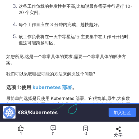
这些工作负载的并发性并不高,比如说最多需要并行运行 10-
20 个实例。
每个工作量应在 3 分钟内完成。越快越好。
该工作负载将在一天中零星运行,主要集中在工作日开始时,
但这可能跨越时区。
如您所见,这是一个非常具体的要求,需要一个非常具体的解决方
案。
我们可以采取哪些可能的方法来解决这个问题?
选项 1:使用
kubernetes
部署
。
最简单的选择是只使用 Kubernetes 部署。它很简单,原生,大多数
其他服务已经是部署。
在这个非常具体的要求中
,缺点是保持部署
运行的成本很高,因为每个 pod 至少需要 4 个核心的 CPU 请求。
K8S/Kubernetes
加入社区
我们必须运行至少 10 个副本来支持并发性和性能。
如果我们知道这些工作负载的大致时间窗口,我们就可以安排虚拟
1
0
0
机的横向扩展,让它们提前做好准备。由于我们没有非常狭窄的窗
分享