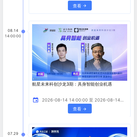
&nbsp; &nbsp; 一、会议介绍
18:00:00
查看
&nbsp;&nbsp;&nbsp; &nbsp;
&nbsp;&nbsp;2026世界机器人博览会（WRC）
将于8月19日—23日在北京亦创国际会展中心隆重
08.14
举办，展会同期将重磅推出“AI大模型赋能机器人与
14:00:00
具身智能产业新范式专题活动”，活动主题为：AI
驱动
航星未来科创沙龙3期：具身智能创业机遇
2026-08-14 14:00:00 至 2026-08-14
17:30:00
查看
07.29