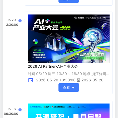
地点 活动时间：2026年6月11日（周四） 活动地
点：浙江大学金华研究院浦江科创中心（余杭区文
一西路1218号30幢5单元） 二、组织单位 主办单
05.20
位:浦江县科技局、浙江大学金华研究院浦江科创
13:30:00
中心、浦江县国投集团 承办单位:侨创未来人才科
2026 AI Partner-AI+产业大会
时间 05/20 周三 13:30 ~ 18:30 地点 浙江杭州
中国智谷富春园区A2三楼国际会议中心 &nbsp;
2026-05-20 13:30:00 至 2026-05-20
&nbsp;
18:30:00
查看
05.16
09:30:00