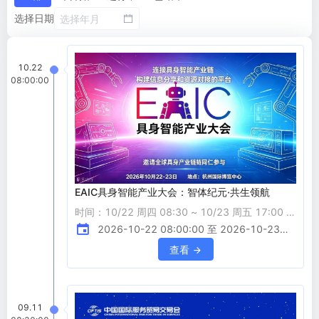
选择日期
10.22
08:00:00
EAIC具身智能产业大会：智体纪元·共生领航
时间：10/22 周四 08:30 ~ 10/23 周五 17:00 地
点：浙江杭州杭州国际博览中心 活动详情 【引
2026-10-22 08:00:00 至 2026-10-23
言：站在人类文明的第四次转折点】 回望人类历
17:00:00
查看
史的长河，每一次生产力的质变，都伴随着某种核
心能力的重塑与跃迁。 如果说，蒸汽机的发明是
对肌肉力量的解放，电力与互联网是对大脑算力的
09.11
延伸，那么当下，具身智能（Embodied AI）的觉