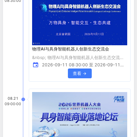
08:30:00
醒，正是人类文明向着实体智能的第四次伟大跨
越。 这不是
物理AI与具身智能机器人创新生态交流会
&nbsp; 物理AI与具身智能机器人创新生态交流会
主题：万物具身・智能交互・生态共建 时间：
2026-09-11 08:30:00 至 2026-09-11
2026年9月11日&nbsp; &nbsp; &nbsp; 地点：北
15:30:00
查看
京首钢园 &nbsp; 一、组织结构： &nbsp;服贸会
主办单位&nbsp;&nbsp; &nbsp;商务部、北京市政
府 &nbsp;服贸会支持单位 &nbsp;世界贸易组织、
08.21
联合国贸易和发展会、经济合作与发展组织
09:00:00
&nbsp;国际