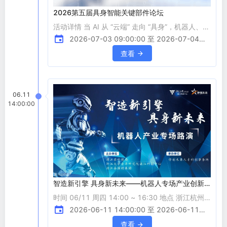
2026第五届具身智能关键部件论坛
活动详情 当 AI 从 “云端” 走向 “具身”，机器人、智
能装备等产业正迎来 “大脑 - 小脑 - 感知 - 执行”
2026-07-03 09:00:00 至 2026-07-04
全链路重构：大模型驱动的协同架构重塑决策逻
15:40:00
查看
辑，灵巧手、触觉传感器等硬件突破定义交互边
界，而关节模组、仿生驱动等核心部件，更是决定
具身智能从实验室走向量产的关键支点。当前行业
06.11
既面临 “卡脖子” 技术攻坚的压力，也迎来国产化
14:00:00
替代、生态协同的机遇窗口，全球竞争与产业升级
的双重浪潮，正推
智造新引擎 具身新未来——机器人专场产业创新
路演活动
时间 06/11 周四 14:00 ~ 16:30 地点 浙江杭州
浙江大学金华研究院浦江科创中心(余杭区文一西
2026-06-11 14:00:00 至 2026-06-11
路1218号30幢5单元) 活动详情 一、活动时间与
16:30:00
查看