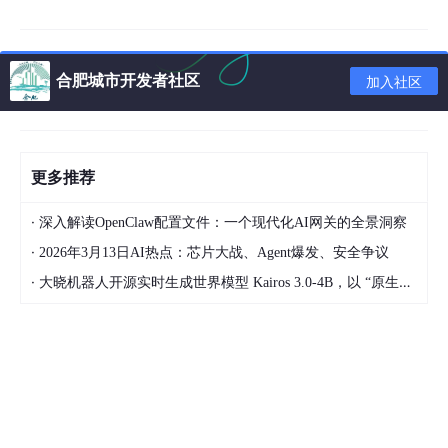
知平台亟待完善以及标准协同亟需强化。
要解决这些问题，就离不开高效的建设高效的低空数智融合感知平
合肥城市开发者社区
加入社区
台。据悉，为响应低空经济发展战略，构建自主可控低空数字化基
础设施，目前中科星图正加码对星图低空云低空监管与飞行服务数
字化基础服务平台建设的投入。据介绍，该项目总计将投入6.7亿
元的资金，其中研发费用及软硬件设备购置费占比超七成。该项目
的落地，将大大提升低空空域的“可通达”与“可计算”程度，同时也
更多推荐
将加速推动低空空域向可充分运营的经济资源转变。
·
深入解读OpenClaw配置文件：一个现代化AI网关的全景洞察
在业内人士看来，低空数字化基础设施是国家实施低空空域管理、
·
保障飞行安全、实现低空经济高效有序运行的战略基础设施，但由
2026年3月13日AI热点：芯片大战、Agent爆发、安全争议
于低空应用端的用户普遍存在不间断实时运行，以及对空域数据、
·
大晓机器人开源实时生成世界模型 Kairos 3.0-4B，以 “原生大脑” 让机器人能干活
空间数据等海量数据进行高效、即时处理的业务需要，因此对于低
空数字化基础设施的先进性、技术稳定性和一致性评估程序严格且
周期较长。
这也导致低空信息化系统进入门槛较高，对于供应商的用户需求理
解能力、自主创新能力、项目交付实施经验均提出较高要求，因此
该赛道还是竞争的蓝海市场。