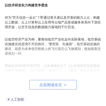
以技术研发实力构建竞争壁垒
何为“空天信息一朵云”？即通过将天基以及空基的能力上云，构建
云上数据、云上计算和云上应用等云端产品形成服务体系向下游应
用开放，让空天信息的数据能力落地到千行百业。
以低空经济产业为例，要推动低空产业化走向实际落地，低空基础
设施建设就是绕不开的路径，“要想富、先修路”，低空基础设施的
建设，就是为未来低空航线上的飞行器怎么飞做规划，犹如路面交
通规划一样。
而就在2025年10月27日，山东省就出台了《山东省低空信息基础
设施专项规划》（以下简称“《规划》”），《规划》指出目前低空
信息基础设施所面临的挑战，一是低空网络覆盖能力亟待提升，现
有地面通信基础设施对空覆盖能力有限，难以满足低空飞行器连
点击阅读全文
续、稳定通信需求。二是复杂场景低空导航能力亟待加强。在城市
高楼密集区、强电磁干扰、多障碍遮挡等环境中，低空飞行导航系
统稳定性、精确性与可靠性仍存在较多技术难题。三是对空目标监
视感知体系尚不健全。现有无人机远程识别（RID）感知手段存在
# 人工智能
监视覆盖率有限、数据更新速率偏低等问题。四是低空通信融合感