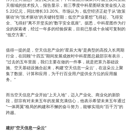
天领域的技术投入，报告显示，前三季度中科星图研发资金投入达
5.22亿元，同比增长33.20%。市场认为，低空经济正处于从“政策
驱动”向“技术驱动”的关键转型期；低空产业要想“飞得起、飞得安
全、飞得好”离不开坚实的“数字安全底座”。据悉，中科星图作为行
业的探索者，经过一年多的经验探索，目前已形成十余城可复制的
“低空方案”。
值得一提的是，空天信息产业的“星辰大海”是典型的高投入长周期
行业，在回顾“十四五”期间发展成效时中科星图总裁邵宗有表示，
“过去的五年里面，我们主要在做的一件事，就是把算力基础设
施、空天基础设施合起来，构建‘空天信息一朵云’，在这朵云上聚
集了数据、计算和应用，为千行百业用户提供全方位的应用服
务。”
而当空天信息产业开始“上天入地”，迈入产业化、商业化的新阶
段，邵宗有对未来五年的发展充满信心，他表示希望未来五年通过
“一体两翼”格局的构建和不懈的奋斗努力，能够实现向“百千万”的
跨越。
建好“空天信息一朵云”