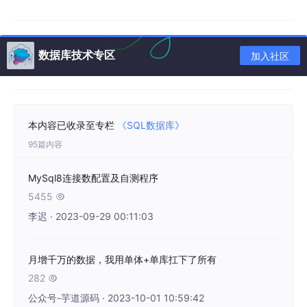
询，如连接多个表、聚合数据、执行复杂的过滤和排序。如
果数据库查询引擎不足够高效或者数据库设计不合理，查询
性能将受到影响，成为瓶颈。
数据库技术专区
加入社区
高并发访问
：政府、企业、组织的核心应用程序通常需要支
持大量并发用户。例如，12306订票网站、社保网站、税务
网站、电子商务网站、社交媒体平台在高峰期都面临着数以
千万计甚至上亿计的用户同时访问数据库的挑战。数据库必
须能够有效地处理并发访问请求，否则会导致性能卡顿或应
本内容已收录至专栏
《SQL数据库》
用崩溃。
95篇内容
事务处理要求
：数据库是事务性应用的核心。金融交易、交
通指挥、库存管理、订单处理等领域的应用程序要求数据库
MySql8连接数配置及自测程序
保证事务的完整性和一致性。如果数据库无法有效地处理事
务，可能导致数据错误和不一致。
5455

李迟 · 2023-09-29 00:11:03
数据安全性和合规性
：数据安全性和合规性要求对数据库进
行适当的保护和审计。加密、访问控制、审计功能等都需要
在数据库中得到支持。如果数据库无法提供足够的安全性和
月增千万的数据，我用单体+单库扛下了所有
合规性，可能会面临数据泄露和法律问题。
282

备份和恢复
：数据库的备份和恢复是关键的数据管理任务。
公众号-芋道源码 · 2023-10-01 10:59:42
如果没有有效的备份和恢复策略，数据库出现故障时可能会