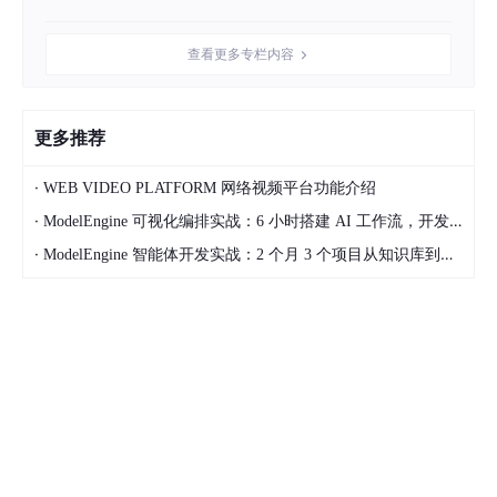
导致数据丢失或错误，以至于应用程序长时间的宕机。
查看更多专栏内容
数据库设计和索引优化
：数据库的设计和索引优化对于性能
至关重要。不合理的数据库设计、缺乏索引或不正确的索引
选择都可能导致性能问题。
更多推荐
新技术的应用
：随着新技术的不断涌现，适配的数据库系统
需要不断适应并集成这些新技术，在提供更好的性能和功能
·
WEB VIDEO PLATFORM 网络视频平台功能介绍
的同时满足稳定性和可靠性。
·
ModelEngine 可视化编排实战：6 小时搭建 AI 工作流，开发效率提升 10 倍完整指南
业务需求的变化
：政府、企业、组织的业务需求和应用场景
·
ModelEngine 智能体开发实战：2 个月 3 个项目从知识库到多 Agent 协作完整指南
一直在不断变化。数据库系统必须能够灵活地适应这些新的
需求和变化，灵活做出调整，否则可能会出现应用崩溃或者
满足不了新的功能。
综上所述，数据库成为卡脖子技术的原因多种多样，通常是由于复
杂的需求、大规模的数据、高并发访问、性能限制以及不足的数据
库管理和优化策略等因素的综合影响。解决这些问题需要综合考虑
数据库设计、硬件和软件配置、性能优化、容错和灾难恢复等多个
方面，以确保数据库能够满足整个国家和社会不断发展的需求，是
一件难度非常之大的事情，不是靠人多力量大就能解决的。