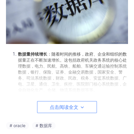
数据量持续增长
：随着时间的推移，政府、企业和组织的数
据量正在不断加速增长。这包括政府机关政务系统的核心处
理数据，电力、民航、高铁、船舶、车辆交通运输控制系统
数据，银行、保险、证券、金融交易数据，国家安全、警
务、司法系统数据，财政、民政、税务、安监系统数据、广
电、卫星、通信、卫生、疾控、医院部门核心系统数据，企
业自动化生产、仓储、物流系统数据等等。
数据库必须能够有效地管理和存储这些庞大的数据集。如果
点击阅读全文
数据库无法及时有效地处理这么多种类大规模数据的增删查
改，轻则导致交通、生产事故和人身伤亡事故，重则危及社
会基础设施运行和国家安全。
# oracle
# 数据库
复杂查询需求
：许多核心业务应用需要执行复杂的数据库查