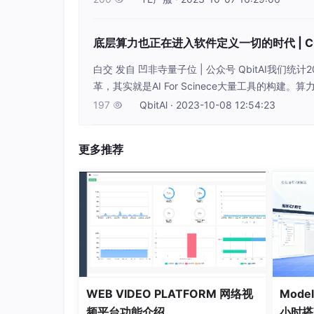
航能力。未来
马越，开源中国董事长，恒拓开源（834415）
成为红帽世界开源创新奖的首位华人获奖者。
底层算力也正在进入软件定义一切的时代 | CC
2007 年响应政府号召回国创业，创立中国
白交 发自 凹非寺量子位 | 公众号 QbitAI我们统计
业进行 IT 战略咨询，帮助企业落地开源技术
革，其实就是AI For Scinece大量工具的
切的时代。CCF C³最近来到中电金信上海总部，
197
QbitAl · 2023-10-08 12:54:23

2013 年至今建设开源中国，专注于本土开发者服
享行业前沿技术
码托管平台，成为本土开源生态创新的基础设施
更多推荐
三、分论坛演讲
中国开源商业发展的现状及思考
WEB VIDEO PLATFORM 网络视
Mode
频平台功能介绍
小时搭