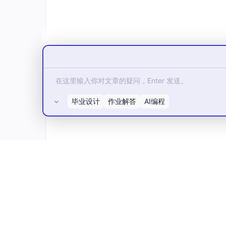
恒拓开源（
一、嘉宾介绍
见分论坛主席介绍。
毕业设计
作业解答
AI编程
二、演讲内容
本土开源项目商业化现状、痛点分析、解决方案
大模型 to B 中的开源和商业探讨
所有评论(0)