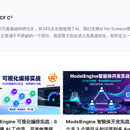
创始人、曾任董事长。10 年美国开源技术设计和管理经验，2006
F C³
第一家开源技术服务公司：恒拓开源，用软件开源化的价值理念为大
20万篇基础科研论文，有34%左右都使用了AI。我们支撑AI For Scinece
整体解决方案，使开源技术在本土企业级应用领域有了广泛实践。
构建。算力正变成不可获缺的一个部分。底层算力也在进入高度虚拟化、软件定义
多位来自行业的专家、学者与现场嘉宾以“超级算力时代的新格局”为主题，
务平台的建设。旗下运营的 gitee.com 目前已经成为世界第
。
lEngine 可视化编排实战：6
ModelEngine 智能体开发实
建 AI 工作流，开发效率提
个月 3 个项目从知识库到多 Ag