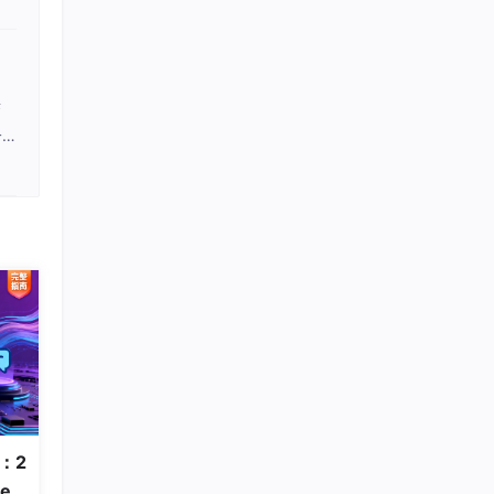
 年
型企
变
一
分
二大代
战：2
en